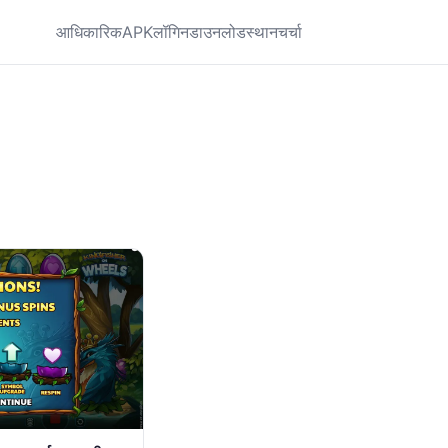
आधिकारिक
APK
लॉगिन
डाउनलोड
स्थान
चर्चा