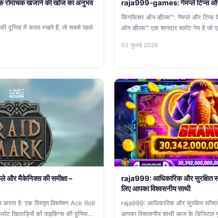
 एक रोमांचक खजाने की खोज का अनुभव
raja999-games: गेमप्ले टिप्स और म
किंगफिशर ऑन व्हील्स™: गेमप्ले और टिप्
ी दुनिया में कदम रखते हैं, तो सबसे पहले
ऑन व्हील्स™ एक शानदार स्लॉट गेम है जो प्
02 जुलाई 2026
े और मैकेनिक्स की समीक्षा –
raja999: आधिकारिक और सुरक्षित स
लिए आपका विश्वसनीय साथी
करता है: एक विस्तृत विश्लेषण Ace Roll
raja999: आधिकारिक और सुरक्षित सॉफ्ट
ॉट खिलाड़ियों को वाइकिंग्स की दुनिया...
आपका विश्वसनीय साथी आज के डिजिटल युग