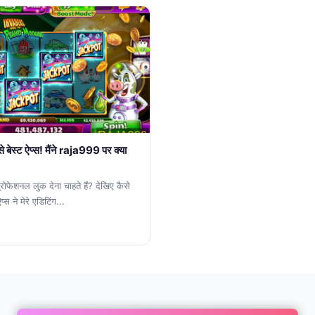
 बेस्ट ऐप्स! मैंने raja999 पर क्या
्रोफेशनल लुक देना चाहते हैं? देखिए कैसे
 ने मेरे एडिटिंग...