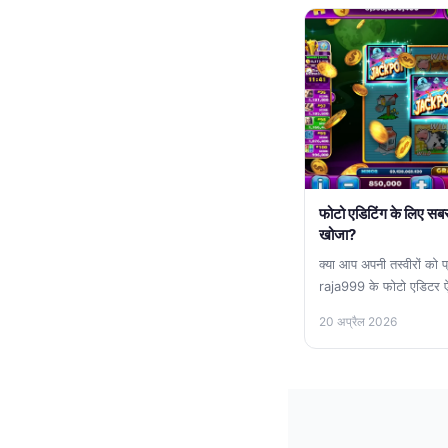
फोटो एडिटिंग के लिए सबसे
खोजा?
क्या आप अपनी तस्वीरों को प
raja999 के फोटो एडिटर ऐप्स
20 अप्रैल 2026